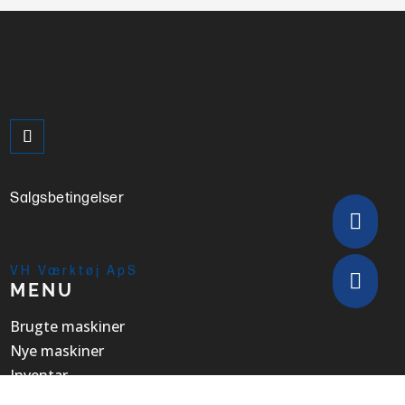
Salgsbetingelser

VH Værktøj ApS

MENU
Brugte maskiner
Nye maskiner
Inventar
Håndværktøj