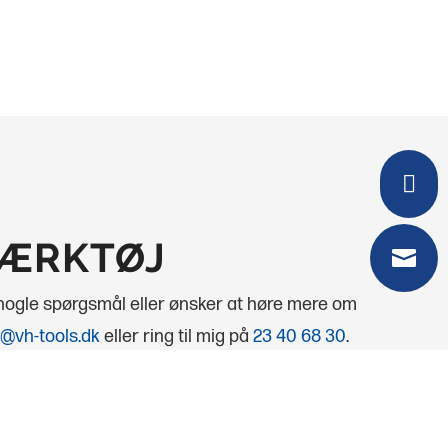

VÆRKTØJ

 nogle spørgsmål eller ønsker at høre mere om
@vh-tools.dk
eller ring til mig på
23 40 68 30
.