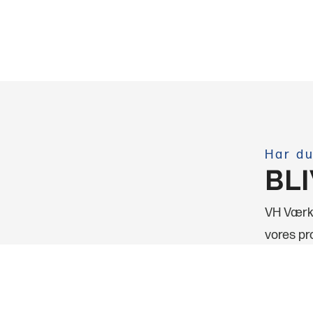
Har du
BL
VH Værkt
vores pro
Jeg står 