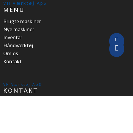
VH Værktøj ApS
MENU
Brugte maskiner
Nye maskiner
Inventar

Håndværktøj

Om os
Kontakt
VH Værktøj ApS
KONTAKT
Tlf:
76 56 15 30
Mail:
info@vh-tools.dk
Adresse:
Industrivej 51, 6740 Bramming