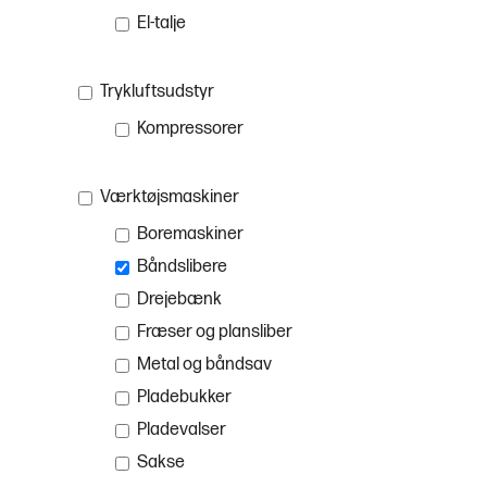
El-talje
Trykluftsudstyr
Kompressorer
Værktøjsmaskiner
Boremaskiner
Båndslibere
Drejebænk
Fræser og plansliber
Metal og båndsav
Pladebukker
Pladevalser
Sakse