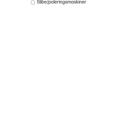
Slibe/poleringsmaskiner
Har du
BL
VH Værkt
vores pro
Jeg står 