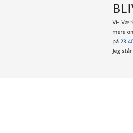
BL
VH Værkt
mere om 
på
23 40
Jeg står 
VH Vær
MEN
Follow
Brugte m
Nye mask