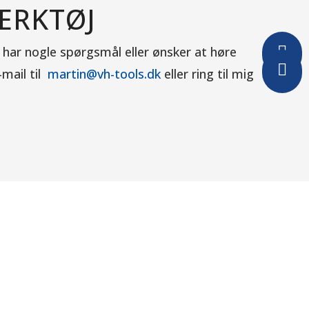
ÆRKTØJ

 har nogle spørgsmål eller ønsker at høre

-mail til
martin@vh-tools.dk
eller ring til mig
Besøg os
ÅBNINGSTIDER
Mandag
08.00 - 16.00