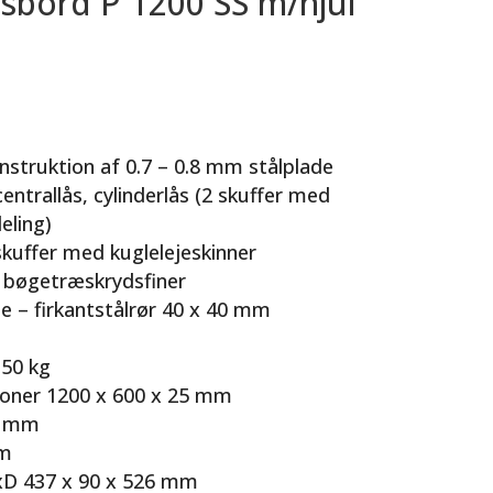
sbord P 1200 SS m/hjul
nstruktion af 0.7 – 0.8 mm stålplade
entrallås, cylinderlås (2 skuffer med
eling)
kuffer med kuglelejeskinner
f bøgetræskrydsfiner
 – firkantstålrør 40 x 40 mm
 50 kg
oner 1200 x 600 x 25 mm
0 mm
mm
HxD 437 x 90 x 526 mm