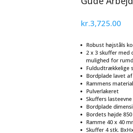
Güde Arbejd
kr.
3,725.00
Robust højståls ko
2 x 3 skuffer med c
mulighed for rumd
Fuldudtrækkelige s
Bordplade lavet a
Rammens materiale
Pulverlakeret
Skuffers lasteevne
Bordplade dimensi
Bordets højde 85
Ramme 40 x 40 
Skuffer 4 stk. Bx