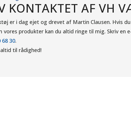
IV KONTAKTET AF VH V
øj er i dag ejet og drevet af Martin Clausen. Hvis du
vores produkter kan du altid ringe til mig.
Skriv en e
 68 30
.
altid til rådighed!
ktøj ApS
VH Værktøj ApS
U
KONTAKT
Tlf:
76 56 15 30
askiner
Mail:
info@vh-tools.dk
iner