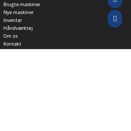
Brugte maskiner
Nye maskiner

Inventar
Håndværktøj
Om os
Kontakt
VH Værktøj ApS
KONTAKT
Tlf:
76 56 15 30
Mail:
info@vh-tools.dk
Adresse:
Industrivej 51, 6740 Bramming
Besøg os
ÅBNINGSTIDER