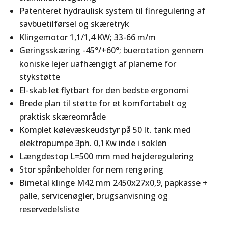
Patenteret hydraulisk system til finregulering af
savbuetilførsel og skæretryk
Klingemotor 1,1/1,4 KW; 33-66 m/m
Geringsskæring -45°/+60°; buerotation gennem
koniske lejer uafhængigt af planerne for
stykstøtte
El-skab let flytbart for den bedste ergonomi
Brede plan til støtte for et komfortabelt og
praktisk skæreområde
Komplet kølevæskeudstyr på 50 lt. tank med
elektropumpe 3ph. 0,1Kw inde i soklen
Længdestop L=500 mm med højderegulering
Stor spånbeholder for nem rengøring
Bimetal klinge M42 mm 2450x27x0,9, papkasse +
palle, servicenøgler, brugsanvisning og
reservedelsliste