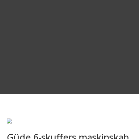
Güde 6-skuffers maskinskab