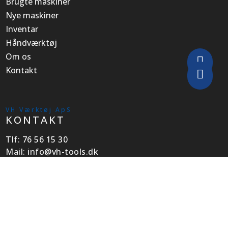
Brugte maskiner
Nye maskiner
Inventar
Håndværktøj
Om os

Kontakt

VH Værktøj ApS
KONTAKT
Tlf:
76 56 15 30
Mail:
info@vh-tools.dk
Adresse:
Industrivej 51, 6740 Bramming
Besøg os
ÅBNINGSTIDER