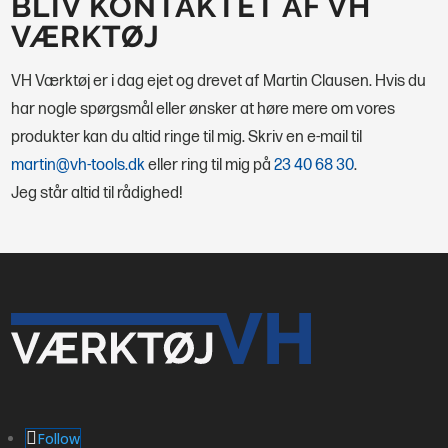
BLIV KONTAKTET AF VH
VÆRKTØJ
VH Værktøj er i dag ejet og drevet af Martin Clausen. Hvis du
har nogle spørgsmål eller ønsker at høre mere om vores
produkter kan du altid ringe til mig.
Skriv en e-mail til
martin@vh-tools.dk
eller ring til mig på
23 40 68 30
.
Jeg står altid til rådighed!
Follow