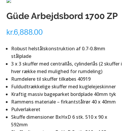
Güde Arbejdsbord 1700 ZP
kr.
6,888.00
Robust helstålskonstruktion af 0.7-0.8mm
stålplade
3 x 3 skuffer med centrallås, cylinderlås (2 skuffer i
hver række med mulighed for rumdeling)
Rumdelere til skuffer tilkøbes 40919
Fuldudtrækkelige skuffer med kuglelejeskinner
Kraftig massiv bageparket bordplade 40mm tyk
Rammens materiale – firkantstålrør 40 x 40mm
Pulverlakeret
Skuffe dimensioner BxHxD 6 stk. 510 x 90 x
592mm