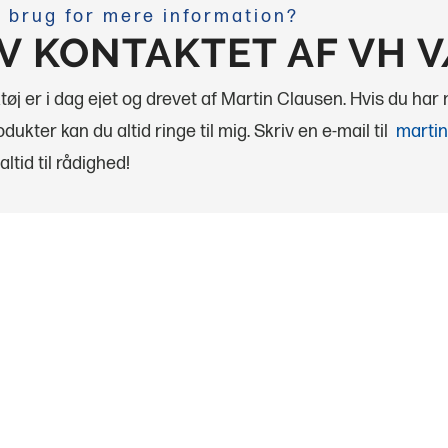
 brug for mere information?
IV KONTAKTET AF VH 
øj er i dag ejet og drevet af Martin Clausen. Hvis du har
dukter kan du altid ringe til mig.
Skriv en e-mail til
martin
altid til rådighed!
ktøj ApS
VH Værktøj ApS
U
KONTAKT
askiner
Tlf:
76 56 15 30
Mail:
info@vh-tools.dk
iner