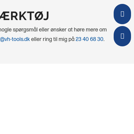
VÆRKTØJ

 nogle spørgsmål eller ønsker at høre mere om

@vh-tools.dk
eller ring til mig på
23 40 68 30
.
Besøg os
ÅBNINGSTIDER
Mandag
08.00 - 16.00
Tirsdag
08.00 - 16.00