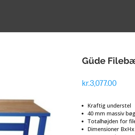
Güde Fileb
kr.
3,077.00
Kraftig understel
40 mm massiv bøg
Totalhøjden for fi
Dimensioner BxHx