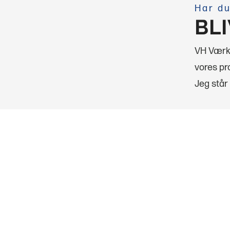
Har du
BL
VH Værkt
vores pro
Jeg står 
VH Vær
MEN
Brugte m
Nye mask