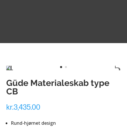
Güde Materialeskab type
CB
kr.
3,435.00
Rund-hjørnet design