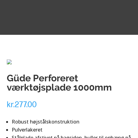
Güde Perforeret
værktøjsplade 1000mm
kr.
277.00
Robust højstålskonstruktion
Pulverlakeret
Stålplade afstivet på bagsiden, huller til ophæng på