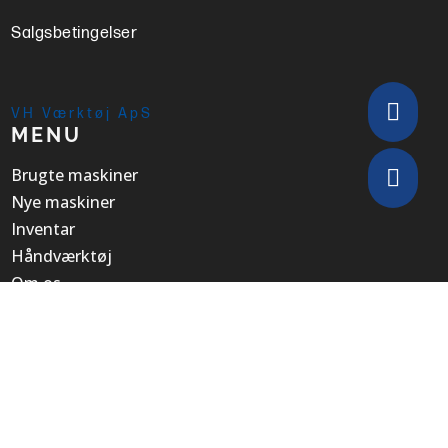
Salgsbetingelser

VH Værktøj ApS
MENU
Brugte maskiner

Nye maskiner
Inventar
Håndværktøj
Om os
Kontakt
VH Værktøj ApS
KONTAKT
Tlf:
76 56 15 30