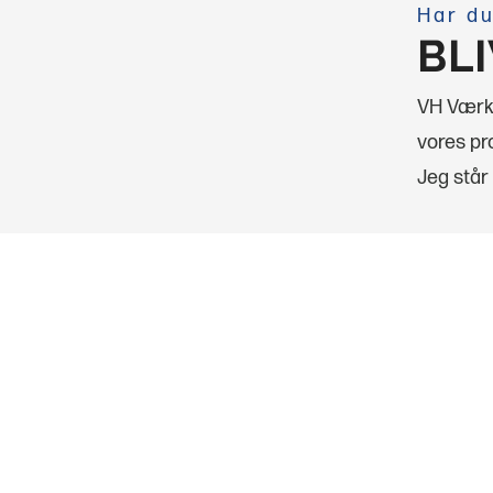
Har du
BL
VH Værkt
vores pro
Jeg står 
VH Vær
MEN
Brugte m
Nye mask