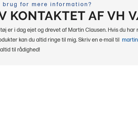
 brug for mere information?
IV KONTAKTET AF VH 
øj er i dag ejet og drevet af Martin Clausen. Hvis du har
dukter kan du altid ringe til mig.
Skriv en e-mail til
martin
altid til rådighed!
ktøj ApS
VH Værktøj ApS
U
KONTAKT
askiner
Tlf:
76 56 15 30
Mail:
info@vh-tools.dk
iner