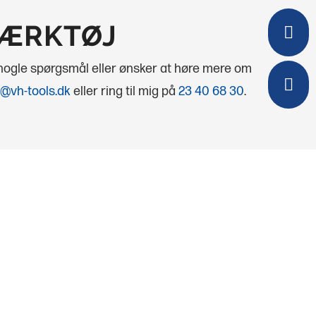
VÆRKTØJ

 nogle spørgsmål eller ønsker at høre mere om

@vh-tools.dk
eller ring til mig på
23 40 68 30
.
Besøg os
ÅBNINGSTIDER
Mandag
08.00 - 16.00
Tirsdag
08.00 - 16.00