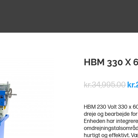
HBM 330 X 
kr.
34,995.00
kr.
HBM 230 Volt 330 x 60
dreje og bearbejde for
Enheden har integrere
omdrejningstalsområde,
hurtigt og effektivt. 