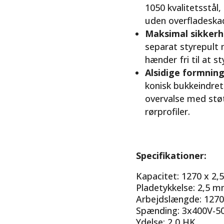
1050 kvalitetsstål,
uden overfladeska
Maksimal sikkerh
separat styrepult 
hænder fri til at s
Alsidige formnin
konisk bukkeindret
overvalse med støt
rørprofiler.
Specifikationer:
Kapacitet: 1270 x 2,
Pladetykkelse: 2,5 
Arbejdslængde: 12
Spænding: 3x400V-5
Ydelse: 2,0 HK