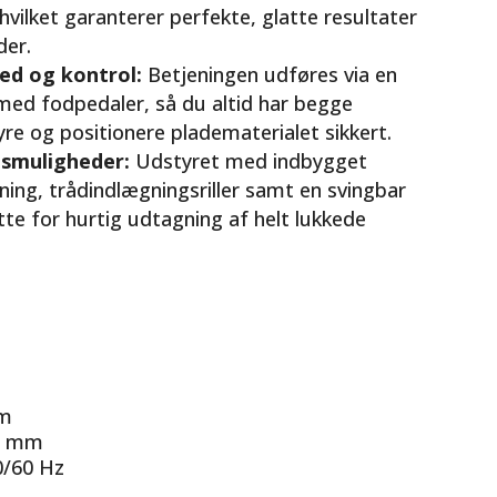
 hvilket garanterer perfekte, glatte resultater
der.
ed og kontrol:
Betjeningen udføres via en
med fodpedaler, så du altid har begge
tyre og positionere pladematerialet sikkert.
gsmuligheder:
Udstyret med indbygget
ning, trådindlægningsriller samt en svingbar
te for hurtig udtagning af helt lukkede
5
mm
70 mm
0/60 Hz