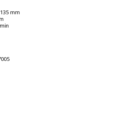
: 135 mm
mm
/min
7005