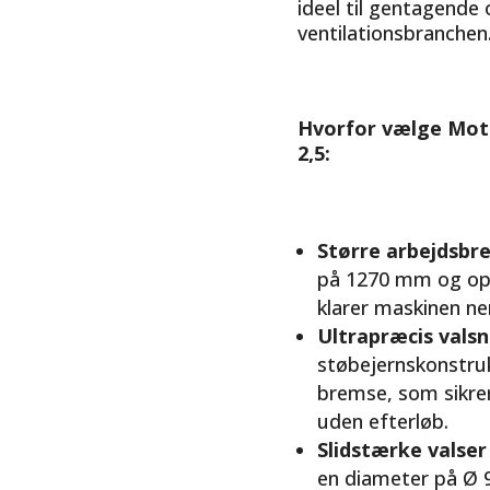
ideel til gentagende
ventilationsbranchen
Hvorfor vælge Moto
2,5:
Større arbejdsbr
på 1270 mm og opg
klarer maskinen n
Ultrapræcis valsn
støbejernskonstru
bremse, som sikrer
uden efterløb.
Slidstærke valser 
en diameter på Ø 9