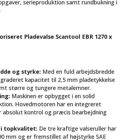
 opgaver, serieproduktion samt rundbukning i
.
riseret Pladevalse Scantool EBR 1270 x
edde og styrke:
Med en fuld arbejdsbredde
raderet kapacitet til 2,5 mm pladetykkelse
emt større og tungere metalemner.
ing:
Maskinen er opbygget i en solid
ktion. Hovedmotoren har en integreret
 absolut kontrol og præcis bearbejdning
i topkvalitet:
De tre kraftige valseruller har
0 mm og er fremstillet af højstyrke SAE