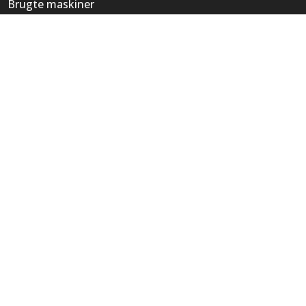
Brugte maskiner
Nye maskiner
Inventar
Håndværktøj
Om os
Kontakt
VH Værktøj ApS
KONTAKT
Tlf:
76 56 15 30
Mail:
info@vh-tools.dk
Adresse:
Industrivej 51, 6740 Bramming
Besøg os
ÅBNINGSTIDER