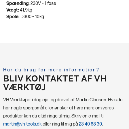
Spænding:
230V – 1 fase
Vægt:
41,9kg
Spole:
D300 – 15kg
Har du brug for mere information?
BLIV KONTAKTET AF VH
VÆRKTØJ
VH Værktøj er i dag ejet og drevet af Martin Clausen. Hvis du
har nogle spørgsmål eller ønsker at høre mere om vores
produkter kan du altid ringe til mig.
Skriv en e-mail til
martin@vh-tools.dk
eller ring til mig på
23 40 68 30
.