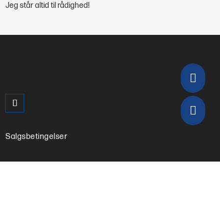
Jeg står altid til rådighed!


Salgsbetingelser
VH Værktøj ApS
MENU
Brugte maskiner
Nye maskiner