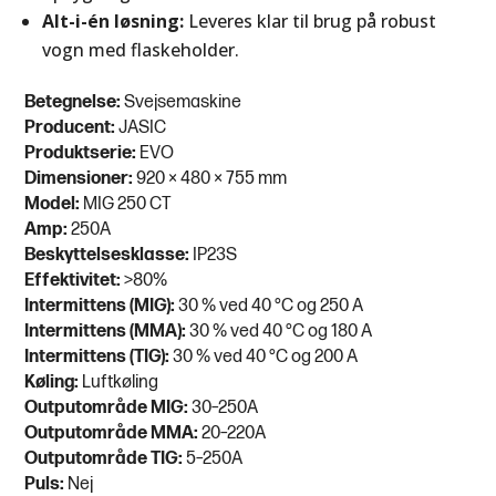
Alt-i-én løsning:
Leveres klar til brug på robust
vogn med flaskeholder.
Betegnelse:
Svejsemaskine
Producent:
JASIC
Produktserie:
EVO
Dimensioner:
920 × 480 × 755 mm
Model:
MIG 250 CT
Amp:
250A
Beskyttelsesklasse:
IP23S
Effektivitet:
>80%
Intermittens (MIG):
30 % ved 40 °C og 250 A
Intermittens (MMA):
30 % ved 40 °C og 180 A
Intermittens (TIG):
30 % ved 40 °C og 200 A
Køling:
Luftkøling
Outputområde MIG:
30–250A
Outputområde MMA:
20–220A
Outputområde TIG:
5–250A
Puls:
Nej