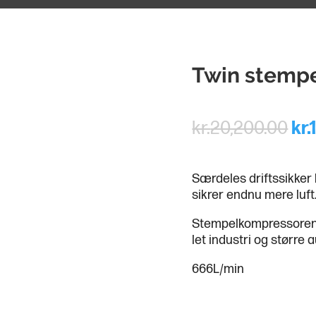
Twin stemp
kr.
20,200.00
kr.
Særdeles driftssikker
sikrer endnu mere luft
Stempelkompressoren, 
let industri og større
666L/min