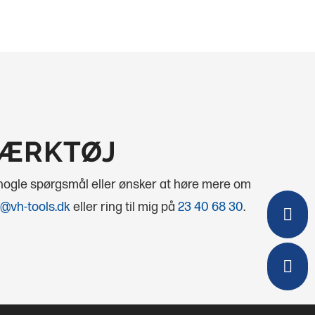
VÆRKTØJ
 nogle spørgsmål eller ønsker at høre mere om
@vh-tools.dk
eller ring til mig på
23 40 68 30
.

