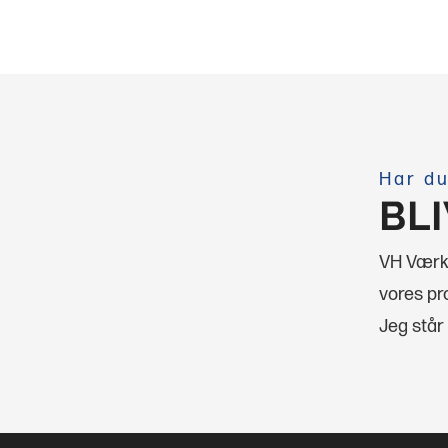
Har du
BL
VH Værkt
vores pro
Jeg står 