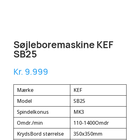
Søjleboremaskine KEF
SB25
Kr. 9.999
Mærke
KEF
Model
SB25
Spindelkonus
MK3
Omdr./min
110-1400Omdr
KrydsBord størrelse
350x350mm