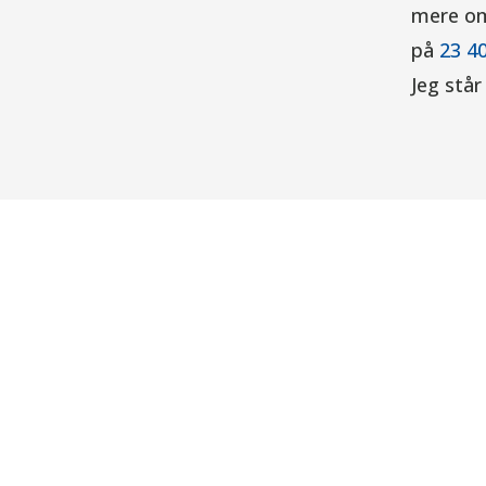
mere om 
på
23 40
Jeg står 
VH V
Men
Follow
Bru
Salgsbetingelser
Nye
Inv
Hå