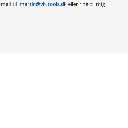
-mail til
martin@vh-tools.dk
eller ring til mig
Besøg os
Åbningstider
Mandag
08.00 - 16.00
Tirsdag
08.00 - 16.00