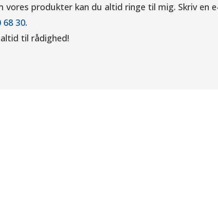
vores produkter kan du altid ringe til mig.
Skriv en e
 68 30
.
altid til rådighed!
ærktøj ApS
VH Værktøj ApS
u
Kontakt
Tlf:
76 56 15 30
gte maskiner
Mail:
info@vh-tools.dk
 maskiner
Adresse:
Industrivej 51, 6740
entar
Bramming
ndværktøj