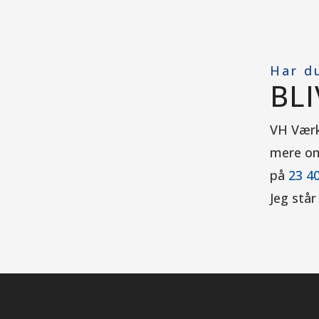
Har d
BL
VH Værkt
mere om 
på
23 40
Jeg står 