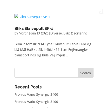
Blika Skrivepult SP-1
by
Martin
|
Jan 10, 2025
|
Diverse
,
Blika 2 sortering
Blika 2.sort Kr. 934 Type Skrivepult Farve Hvid og
blå Mål HxBxL 25,1×56,1×56,1cm Fejl/mangler
transport rids og bule Vejl nypris...
Recent Posts
Fronius Vario Synergic 3400
Fronius Vario Synergic 3400