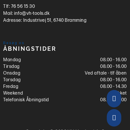
Tlf:
76 56 15 30
Mail:
info@vh-tools.dk
Adresse:
Industrivej 51, 6740 Bramming
Besøg os
ÅBNINGSTIDER
Mandag
08.00 - 16.00
Tirsdag
08.00 - 16.00
Onsdag
Ved aftale - tlf åben
Torsdag
08.00 - 16.00
Fredag
08.00 - 14.30
Weekend
Lukket

Telefonisk Åbningstid
08.00 - 16.00
