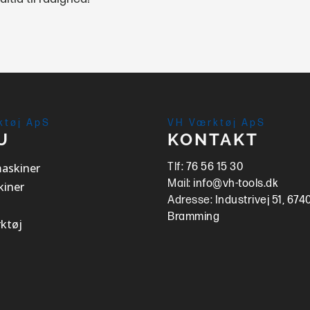
ktøj ApS
VH Værktøj ApS
U
KONTAKT
askiner
Tlf:
76 56 15 30
Mail:
info@vh-tools.dk
iner
Adresse:
Industrivej 51, 674
Bramming
ktøj