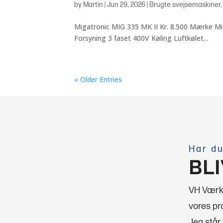
by
Martin
|
Jun 29, 2026
|
Brugte svejsemaskiner
Migatronic MIG 335 MK II Kr. 8.500 Mærke 
Forsyning 3 faset 400V Køling Luftkølet...
« Older Entries
Har du
BL
VH Værkt
vores pro
Jeg står 