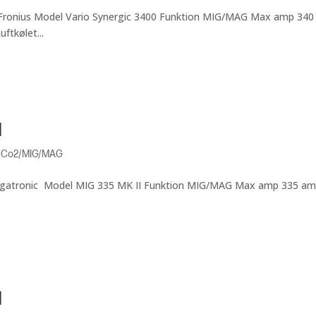
e Fronius Model Vario Synergic 3400 Funktion MIG/MAG Max amp 340
ftkølet...
I
,
Co2/MIG/MAG
Migatronic Model MIG 335 MK II Funktion MIG/MAG Max amp 335 a
I