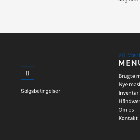
VH Vær
MEN
Brugte m
Nye mask
Salgsbetingelser
Inventar
Håndvær
Om os
Kontakt