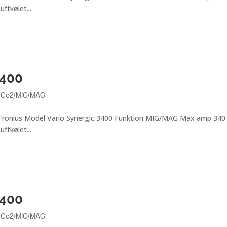
ftkølet...
3400
,
Co2/MIG/MAG
e Fronius Model Vario Synergic 3400 Funktion MIG/MAG Max amp 340
ftkølet...
3400
,
Co2/MIG/MAG