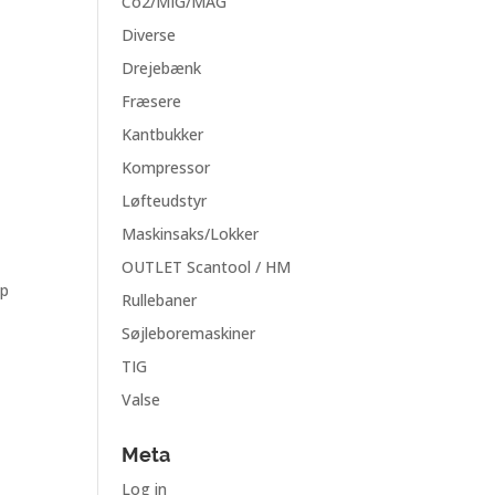
Co2/MIG/MAG
Diverse
Drejebænk
Fræsere
Kantbukker
Kompressor
Løfteudstyr
Maskinsaks/Lokker
OUTLET Scantool / HM
mp
Rullebaner
Søjleboremaskiner
TIG
Valse
Meta
Log in